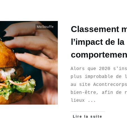
Classement m
Malbouffe
l’impact de l
comportement
Alors que 2020 s'in
plus improbable de 
au site Acontrecorp
bien-être, afin de 
lieux
...
Lire la suite