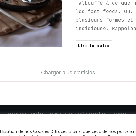
malbouffe à ce que 
les fast-foods. Ou,
plusieurs formes et
insidieuse. Rappelo
Lire la suite
Charger plus d'articles
Mentions Légales
I
Politique de Confidentialité
I
Contact
Copyright
2026
Acontrecorps, Tous droits réservés.
utilisation de nos Cookies & traceurs ainsi que ceux de nos partenai