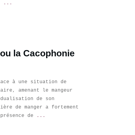
un
...
 ou la Cacophonie
face à une situation de
taire, amenant le mangeur
idualisation de son
nière de manger a fortement
iprésence de
...